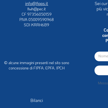
info@fipps.it
Sei cur
più vi
fiwh@pec.it
CF 97356050159
P.IVA 05009590968
SDI KRRH6B9
Co
con
P
© alcune immagini presenti nel sito sono
concessione di FIPFA, EPFA, IPCH
Bilanci