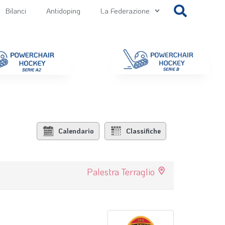
Bilanci
Antidoping
La Federazione
getti
Contatti
Gallery
NEWS FIPPS
Area File
Calendario
Classifiche
Palestra Terraglio