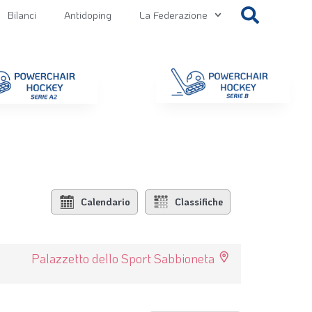
Bilanci
Antidoping
La Federazione
getti
Contatti
Gallery
NEWS FIPPS
Area File
Calendario
Classifiche
Palazzetto dello Sport Sabbioneta