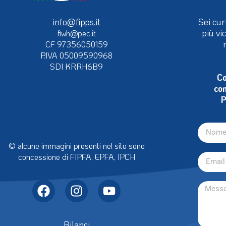
info@fipps.it
Sei cur
più vi
fiwh@pec.it
CF 97356050159
P.IVA 05009590968
SDI KRRH6B9
Co
con
P
© alcune immagini presenti nel sito sono
concessione di FIPFA, EPFA, IPCH
Bilanci