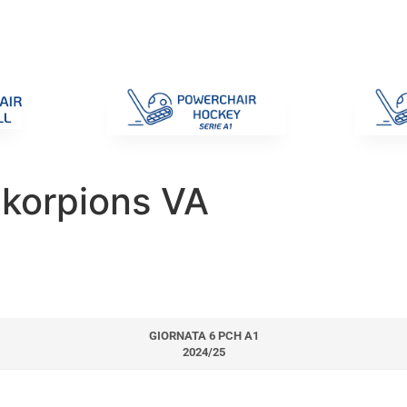
di Gara
Giustizia
Nazionali
ENC 2025
Promozione e Pro
Skorpions VA
GIORNATA 6 PCH A1
2024/25