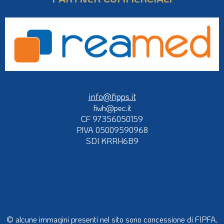
info@fipps.it
fiwh@pec.it
CF 97356050159
P.IVA 05009590968
SDI KRRH6B9
© alcune immagini presenti nel sito sono concessione di FIPFA,