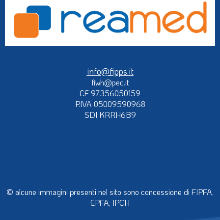
info@fipps.it
fiwh@pec.it
CF 97356050159
P.IVA 05009590968
SDI KRRH6B9
© alcune immagini presenti nel sito sono concessione di FIPFA,
EPFA, IPCH