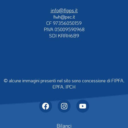
info@fipps.it
fiwh@pec.it
CF 97356050159
P.IVA 05009590968
SDI KRRH6B9
© alcune immagini presenti nel sito sono concessione di FIPFA,
EPFA, IPCH
Bilanci