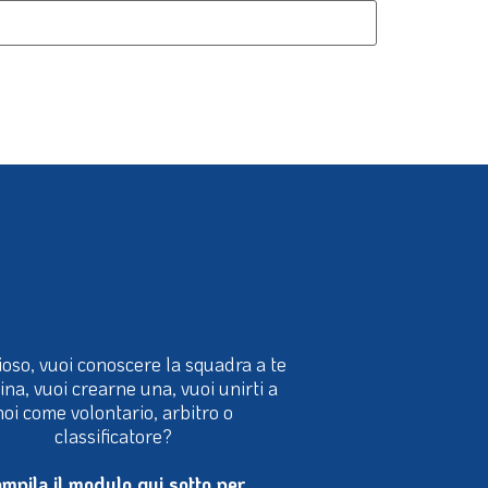
ioso, vuoi conoscere la squadra a te
cina, vuoi crearne una, vuoi unirti a
noi come volontario, arbitro o
classificatore?
mpila il modulo qui sotto per