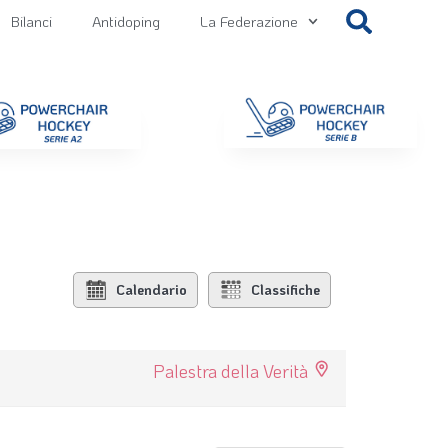
Bilanci
Antidoping
La Federazione
getti
Contatti
Gallery
NEWS FIPPS
Area File
Calendario
Classifiche
Palestra della Verità