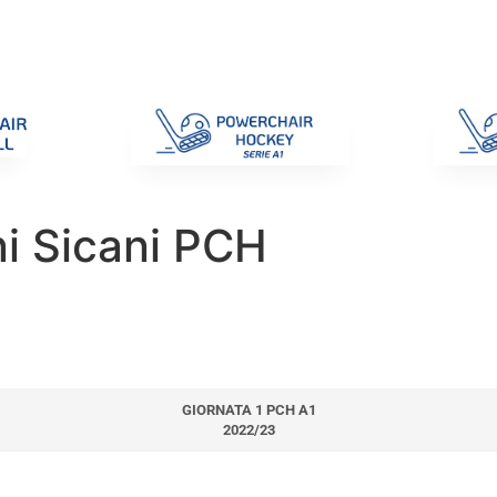
di Gara
Giustizia
Nazionali
ENC 2025
Promozione e Pro
ni Sicani PCH
GIORNATA 1 PCH A1
2022/23