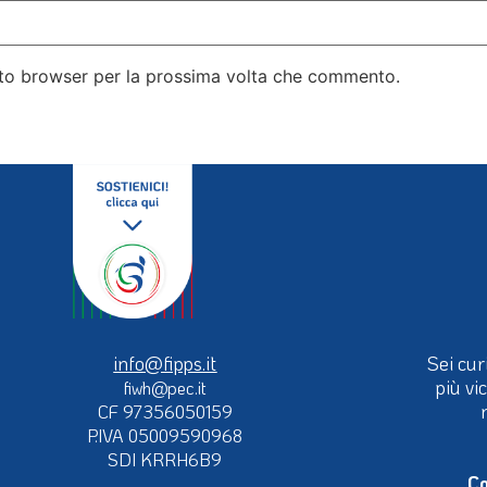
esto browser per la prossima volta che commento.
info@fipps.it
Sei cur
più vi
fiwh@pec.it
CF 97356050159
P.IVA 05009590968
SDI KRRH6B9
Co