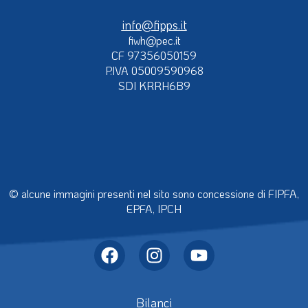
info@fipps.it
fiwh@pec.it
CF 97356050159
P.IVA 05009590968
SDI KRRH6B9
© alcune immagini presenti nel sito sono concessione di FIPFA,
EPFA, IPCH
Bilanci