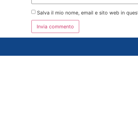
Salva il mio nome, email e sito web in qu
Diventa fornitore FIPPS >>
Lavora con NOI >>