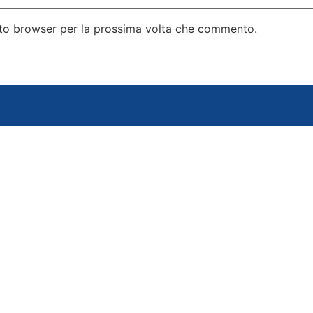
esto browser per la prossima volta che commento.
info@fipps.it
Sei cur
più vi
fiwh@pec.it
CF 97356050159
P.IVA 05009590968
SDI KRRH6B9
Co