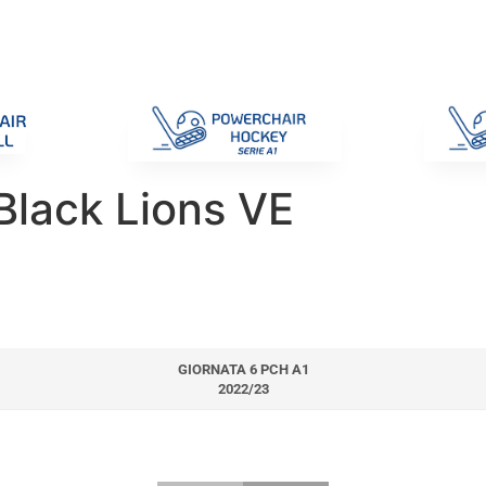
di Gara
Giustizia
Nazionali
ENC 2025
Promozione e Pro
Black Lions VE
GIORNATA 6 PCH A1
2022/23