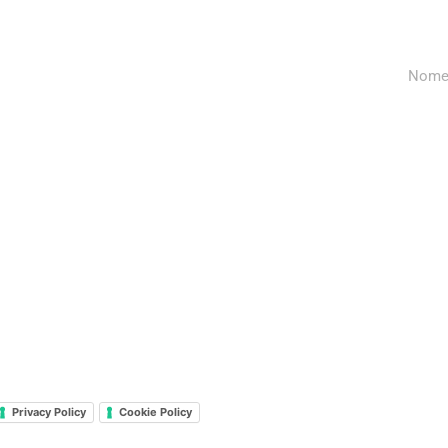
con
P
© alcune immagini presenti nel sito sono
concessione di FIPFA, EPFA, IPCH
Bilanci
Antidoping
La Federazione
Privacy Policy
Cookie Policy