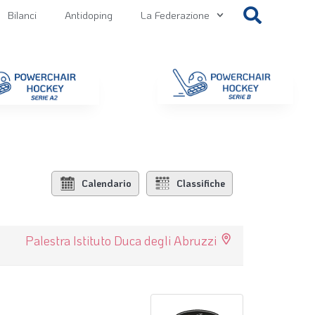
Bilanci
Antidoping
La Federazione
getti
Contatti
Gallery
NEWS FIPPS
Area File
Calendario
Classifiche
Palestra Istituto Duca degli Abruzzi