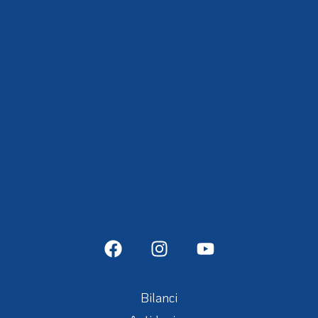
info@fipps.it
fiwh@pec.it
CF 97356050159
P.IVA 05009590968
SDI KRRH6B9
© alcune immagini presenti nel sito sono concessione di FIPFA,
EPFA, IPCH
Bilanci