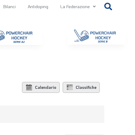
Bilanci
Antidoping
La Federazione
getti
Contatti
Gallery
NEWS FIPPS
Area File
Calendario
Classifiche