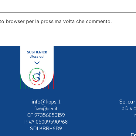
esto browser per la prossima volta che commento.
info@fipps.it
Sei cur
più vi
fiwh@pec.it
CF 97356050159
P.IVA 05009590968
SDI KRRH6B9
Co