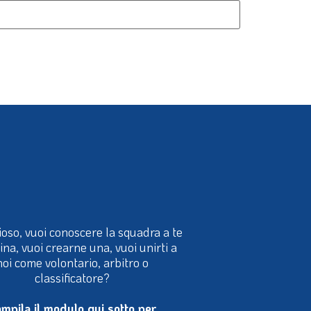
ioso, vuoi conoscere la squadra a te
cina, vuoi crearne una, vuoi unirti a
noi come volontario, arbitro o
classificatore?
mpila il modulo qui sotto per