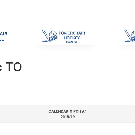
di Gara
Giustizia
Nazionali
ENC 2025
Promozione e Pro
c TO
CALENDARIO PCH A1
2018/19