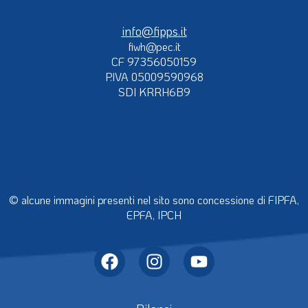
info@fipps.it
fiwh@pec.it
CF 97356050159
P.IVA 05009590968
SDI KRRH6B9
© alcune immagini presenti nel sito sono concessione di FIPFA,
EPFA, IPCH