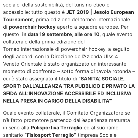
sociale, della sostenibilità, del turismo etico e
accessibile: tutto questo è
JET 2019 | Jes
olo European
Tournament
, prima edizione del torneo internazionale
di
powerchair hockey
aperto a squadre europee. Per
questo
in data 19 settembre, alle ore 10
, quale evento
collaterale della prima edizione del
Torneo Internazionale di powerchair hockey, a seguito
degli accordi con la Direzione dell’Azienda Ulss 4
Veneto Orientale è stato organizzato un interessante
momento di confronto – sotto forma di tavola rotonda –
cui è stato assegnato il titolo di
“
SANITA’, SOCIALE,
SPORT: DALL’ALLEANZA TRA PUBBLICO E PRIVATO LA
SFIDA ALL’INNOVAZIONE ACCESSIBILE ED INCLUSIVA
NELLA PRESA IN CARICO DELLA DISABILITA’”
Quale evento collaterale, il Comitato Organizzatore se
n’è fatto promotore partendo dall’esperienza maturata
in seno alla
Polisportiva Terraglio
ed al suo ramo
sanitario
“Fisiosport Terraglio”
(Impresa Sociale