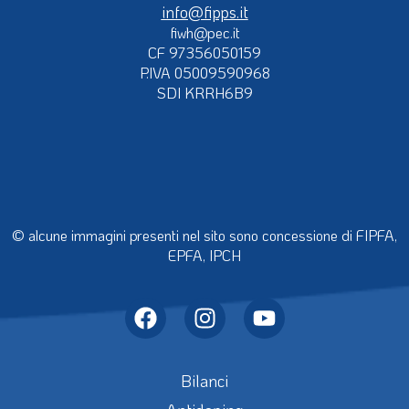
info@fipps.it
fiwh@pec.it
CF 97356050159
P.IVA 05009590968
SDI KRRH6B9
© alcune immagini presenti nel sito sono concessione di FIPFA,
EPFA, IPCH
Bilanci