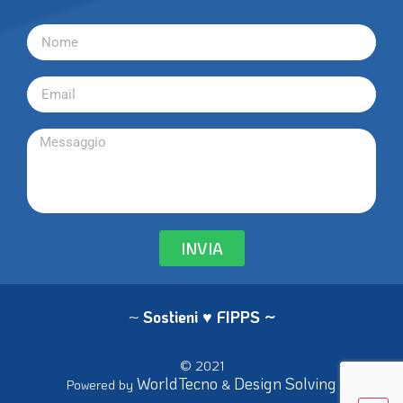
INVIA
~
Sostieni ♥ FIPPS
~
© 2021
WorldTecno
Design Solving
Powered by
&