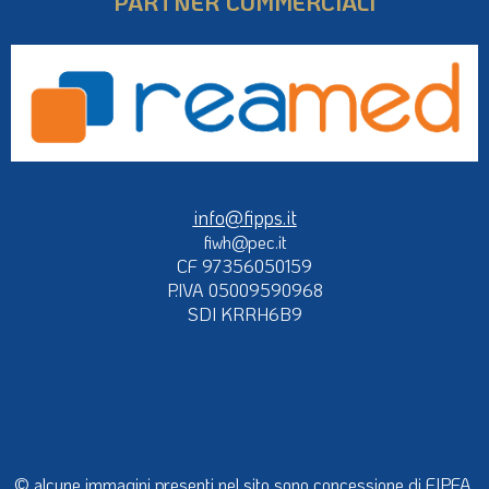
PARTNER COMMERCIALI
info@fipps.it
fiwh@pec.it
CF 97356050159
P.IVA 05009590968
SDI KRRH6B9
© alcune immagini presenti nel sito sono concessione di FIPFA,