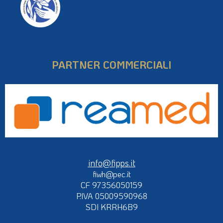
PARTNER COMMERCIALI
info@fipps.it
fiwh@pec.it
CF 97356050159
P.IVA 05009590968
SDI KRRH6B9