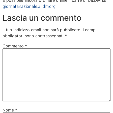
È possibile ancora ordinare online il caffè di UILDM su
giornatanazionale.uildm.org.
Lascia un commento
Il tuo indirizzo email non sarà pubblicato.
I campi
obbligatori sono contrassegnati
*
Commento
*
Nome
*