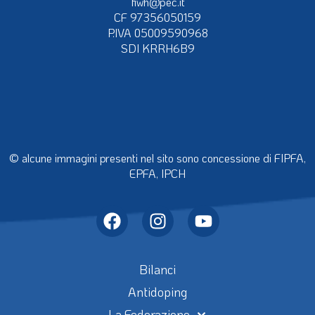
fiwh@pec.it
CF 97356050159
P.IVA 05009590968
SDI KRRH6B9
© alcune immagini presenti nel sito sono concessione di FIPFA,
EPFA, IPCH
Bilanci
Antidoping
La Federazione