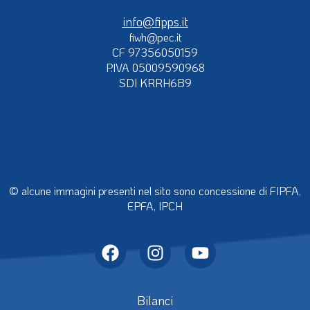
info@fipps.it
fiwh@pec.it
CF 97356050159
P.IVA 05009590968
SDI KRRH6B9
© alcune immagini presenti nel sito sono concessione di FIPFA,
EPFA, IPCH
Bilanci