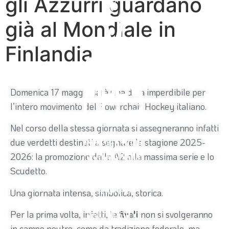
gli Azzurri guardano
già al Mondiale in
Finlandia
Domenica 17 maggio sarà una data imperdibile per
l’intero movimento del Powerchair Hockey italiano.
Nel corso della stessa giornata si assegneranno infatti
due verdetti destinati a segnare la stagione 2025-
2026: la promozione dalla A2 alla massima serie e lo
Scudetto.
Una giornata intensa, simbolica, storica.
Per la prima volta, infatti, le
finali
non si svolgeranno
in campo neutro, come da tradizione federale, ma