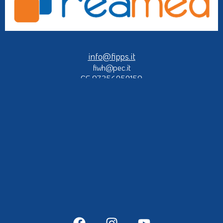
info@fipps.it
fiwh@pec.it
CF 97356050159
P.IVA 05009590968
SDI KRRH6B9
© alcune immagini presenti nel sito sono concessione di FIPFA,
EPFA, IPCH