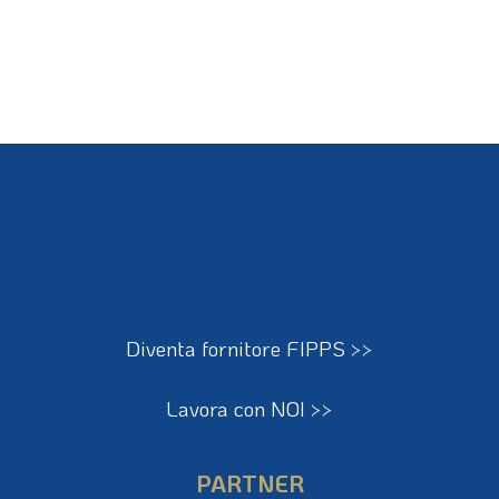
Salva il mio nome, email e sito web in questo browser per
la prossima volta che commento.
Diventa fornitore FIPPS >>
Lavora con NOI >>
PARTNER