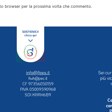
esto browser per la prossima volta che commento.
info@fipps.it
Sei cur
più vi
fiwh@pec.it
CF 97356050159
P.IVA 05009590968
SDI KRRH6B9
Co