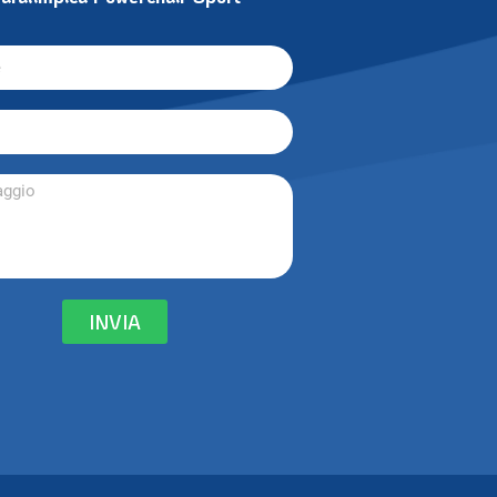
tattare la Federazione Italiana
aralimpica Powerchair Sport
INVIA