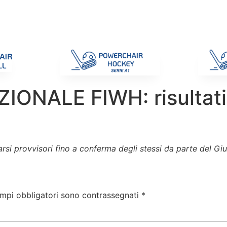
di Gara
Giustizia
Nazionali
ENC 2025
Promozione e Pro
ONALE FIWH: risultati
rarsi provvisori fino a conferma degli stessi da parte del G
ampi obbligatori sono contrassegnati
*