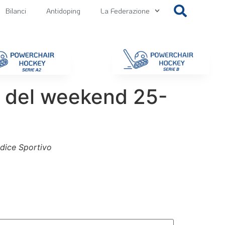
Bilanci
Antidoping
La Federazione
getti
Contatti
Gallery
NEWS FIPPS
Area File
 del weekend 25-
iudice Sportivo