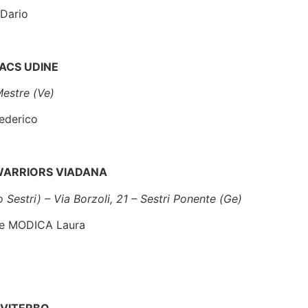
 1 – Albano Laziale (Rm)
 Dario
ACS UDINE
 Mestre (Ve)
Federico
WARRIORS VIADANA
Sestri) – Via Borzoli, 21 – Sestri Ponente (Ge)
o e MODICA Laura