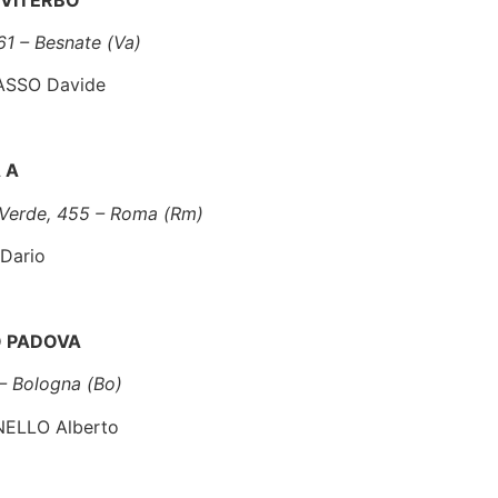
 VITERBO
61 – Besnate (Va)
RASSO Davide
 A
o Verde, 455 – Roma (Rm)
 Dario
 PADOVA
 – Bologna (Bo)
ANELLO Alberto