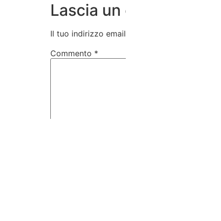
Lascia un commento
Il tuo indirizzo email non sarà pubblicato.
I c
Commento
*
Nome
*