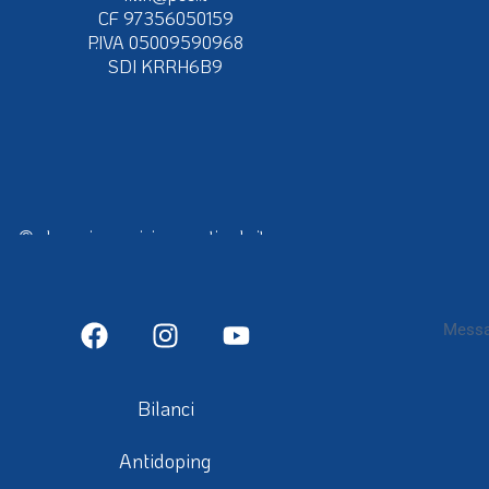
info@fipps.it
Sei cur
più vi
fiwh@pec.it
CF 97356050159
P.IVA 05009590968
SDI KRRH6B9
Co
con
P
© alcune immagini presenti nel sito sono
concessione di FIPFA, EPFA, IPCH
Bilanci