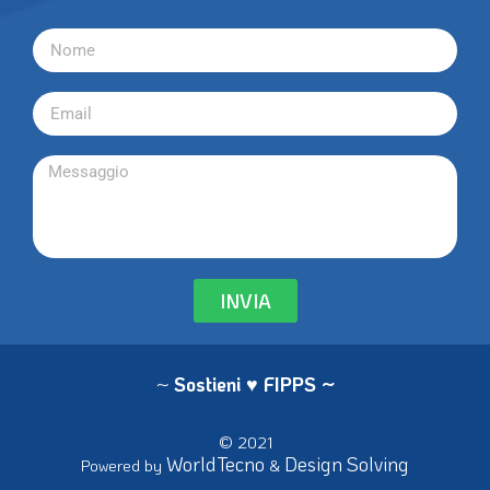
INVIA
~
Sostieni ♥ FIPPS
~
© 2021
WorldTecno
Design Solving
Powered by
&