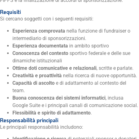
FIPPS e la finalizzazione di accordi di sponsorizzazione.
Requisiti
Si cercano soggetti con i seguenti requisiti:
Esperienza comprovata
nella funzione di fundraiser o
intermediario di sponsorizzazioni.
Esperienza documentata
in ambito sportivo
Conoscenza del contesto
sportivo federale e delle sue
dinamiche istituzionali
Ottime doti comunicative e relazionali
, scritte e parlate.
Creatività e proattività
nella ricerca di nuove opportunità.
Capacità di ascolto
e di adattamento al contesto del
team.
Buona conoscenza dei sistemi informatici
, inclusa
Google Suite e i principali canali di comunicazione social.
Flessibilità e spirito di adattamento
.
Responsabilità principali
Le principali responsabilità includono:
Identificazione e ricerca
di potenziali sponsor e donatori.