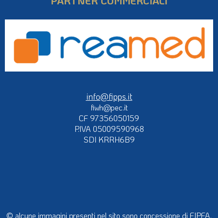
PARTNER COMMERCIALI
info@fipps.it
fiwh@pec.it
CF 97356050159
P.IVA 05009590968
SDI KRRH6B9
© alcune immagini presenti nel sito sono concessione di FIPFA,