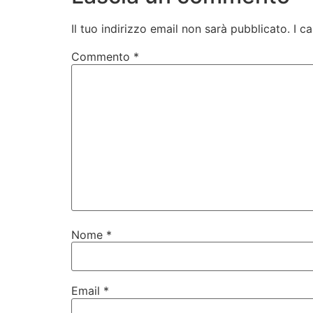
Lascia un commento
Il tuo indirizzo email non sarà pubblicato.
I c
Commento
*
Nome
*
Email
*