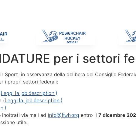
di Gara
Giustizia
Nazionali
ENC 2025
Promozione e Pro
TURE per i settori fed
 Sport in osservanza della delibera del Consiglio Federale 
 i propri settori federali:
Leggi la job description )
(
Leggi la job description )
a (
n )
info@fiwh.org
 inoltrati via mail ad
entro il
7 dicembre 20
ssione utile.