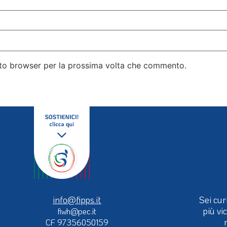
esto browser per la prossima volta che commento.
info@fipps.it
Sei cur
più vi
fiwh@pec.it