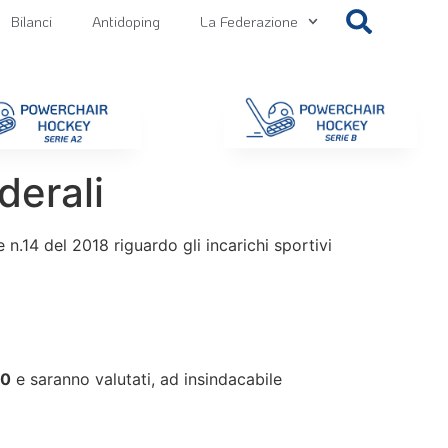
Bilanci
Antidoping
La Federazione
getti
Contatti
Gallery
NEWS FIPPS
Area File
erali
n.14 del 2018 riguardo gli incarichi sportivi
20
e saranno valutati, ad insindacabile