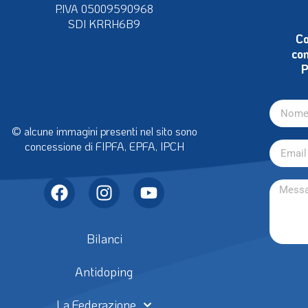
CF 97356050159
P.IVA 05009590968
SDI KRRH6B9
Co
con
P
© alcune immagini presenti nel sito sono
concessione di FIPFA, EPFA, IPCH
Bilanci
Antidoping