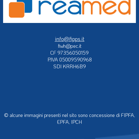
info@fipps.it
fiwh@pec.it
CF 97356050159
P.IVA 05009590968
SDI KRRH6B9
© alcune immagini presenti nel sito sono concessione di FIPFA,
EPFA, IPCH