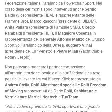
Federazione Italiana Paralimpica Powerchair Sport. Nel
corso della cerimonia sono intervenuti anche
Sergio
Baldo
(vicepresidente FIDAL e rappresentante delle
Fiamme Oro),
Marco Rasconi
(presidente di UILDM),
Anita Pallara
(presidente di Famiglie SMA),
Giorgio
Rambaldi
(Presidente FIUF), il
Maggiore Cosenza
in
rappresentanza del
Generale Alfonso Manzo
del Gruppo
Sportivo Paralimpico della Difesa,
Ruggero Vilnai
(presidente del CIP Veneto) e
Pietro Milan
(Yacht Club e
Rotary Jesolo).
Non potevano mancare i partner che, assieme
all’amministrazione locale e allo staff federale ha reso
possibile l’evento tra cui Klaxon Klick rappresentato da
Andrea Stella
,
Rolfi Allestimenti speciali e Rolfi Freedom
of Moving
rappresentati da Dario Rolfi,
Sabbiature e
Verniciature Martini
,
Neatech
e
TuoTeam
.
“
Poter vedere riprendere l’attività sportiva è una grande