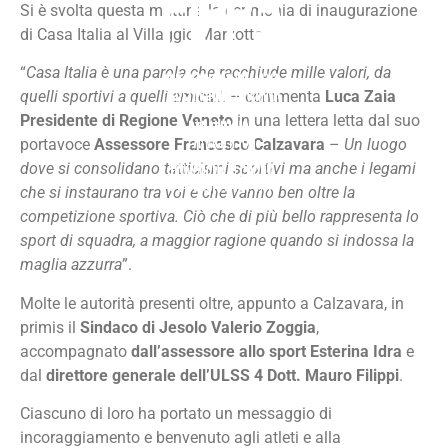
Si è svolta questa mattina la cerimonia di inaugurazione
di Casa Italia al Villaggio Marzotto.
“
Casa Italia è una parola che racchiude mille valori, da
quelli sportivi a quelli amicali
. – commenta
Luca Zaia
Presidente di Regione Veneto
in una lettera letta dal suo
portavoce
Assessore Francesco Calzavara
–
Un luogo
dove si consolidano tatticismi sportivi ma anche i legami
che si instaurano tra voi e che vanno ben oltre la
competizione sportiva. Ciò che di più bello rappresenta lo
sport di squadra, a maggior ragione quando si indossa la
maglia azzurra
”.
Molte le autorità presenti oltre, appunto a Calzavara, in
primis il
Sindaco di Jesolo Valerio Zoggia
,
accompagnato
dall’assessore allo sport Esterina Idra
e
dal
direttore generale dell’ULSS 4 Dott. Mauro Filippi
.
Ciascuno di loro ha portato un messaggio di
incoraggiamento e benvenuto agli atleti e alla