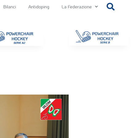
Bilanci
Antidoping
La Federazione
getti
Contatti
Gallery
NEWS FIPPS
Area File