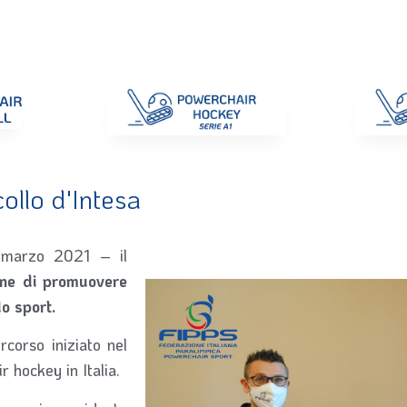
di Gara
Giustizia
Nazionali
ENC 2025
Promozione e Pro
llo d'Intesa
 marzo 2021 – il
mune di promuovere
lo sport.
corso iniziato nel
r hockey in Italia.