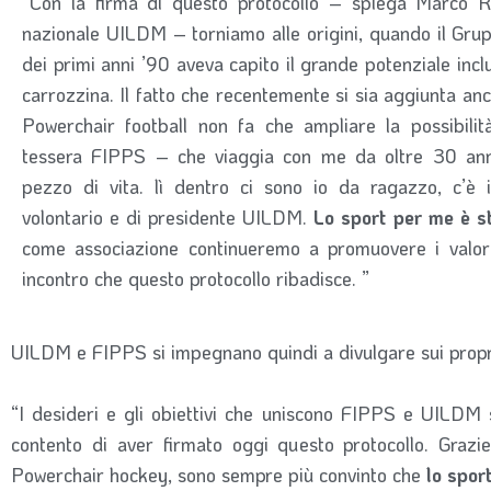
“Con la firma di questo protocollo – spiega Marco R
nazionale UILDM – torniamo alle origini, quando il Gr
dei primi anni ’90 aveva capito il grande potenziale inclu
carrozzina. Il fatto che recentemente si sia aggiunta anch
Powerchair football non fa che ampliare la possibilit
tessera FIPPS – che viaggia con me da oltre 30 an
pezzo di vita. lì dentro ci sono io da ragazzo, c’è
volontario e di presidente UILDM.
Lo sport per me è st
come associazione continueremo a promuovere i valori
incontro che questo protocollo ribadisce. ”
UILDM e FIPPS si impegnano quindi a divulgare sui propri
“I desideri e gli obiettivi che uniscono FIPPS e UILDM
contento di aver firmato oggi questo protocollo. Grazi
Powerchair hockey, sono sempre più convinto che
lo sport