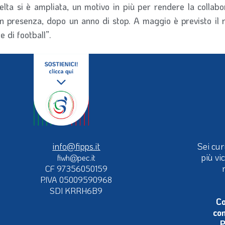
 scelta si è ampliata, un motivo in più per rendere la coll
à in presenza, dopo un anno di stop. A maggio è previsto il
 di football”.
info@fipps.it
Sei cur
più vi
fiwh@pec.it
CF 97356050159
P.IVA 05009590968
SDI KRRH6B9
Co
con
P