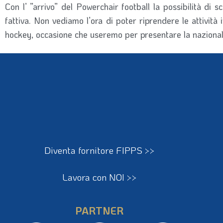
Con l’ ”arrivo” del Powerchair football la possibilità di
fattiva. Non vediamo l’ora di poter riprendere le attivit
hockey, occasione che useremo per presentare la nazionale
Diventa fornitore FIPPS >>
Lavora con NOI >>
PARTNER