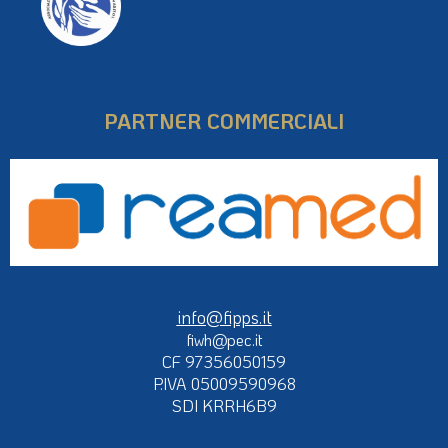
PARTNER COMMERCIALI
info@fipps.it
fiwh@pec.it
CF 97356050159
P.IVA 05009590968
SDI KRRH6B9