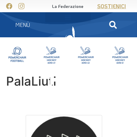
SOSTIENICI
La Federazione
MENÙ
PalaLiuti