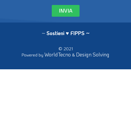
INVIA
~
Sostieni ♥ FIPPS
~
© 2021
WorldTecno
Design Solving
Powered by
&