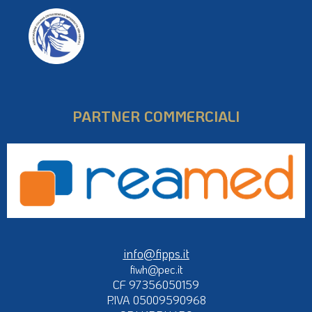
PARTNER COMMERCIALI
info@fipps.it
fiwh@pec.it
CF 97356050159
P.IVA 05009590968