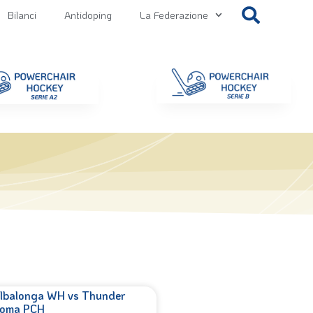
Bilanci
Antidoping
La Federazione
getti
Contatti
Gallery
NEWS FIPPS
Area File
lbalonga WH vs Thunder
oma PCH