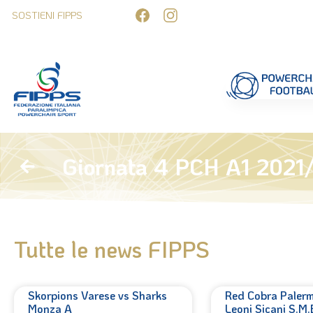
Competizioni
Formazione
Ufficiali 
Giornata 4 PCH A1 2021
Tutte le news FIPPS
Skorpions Varese vs Sharks
Red Cobra Paler
Monza A
Leoni Sicani S.M