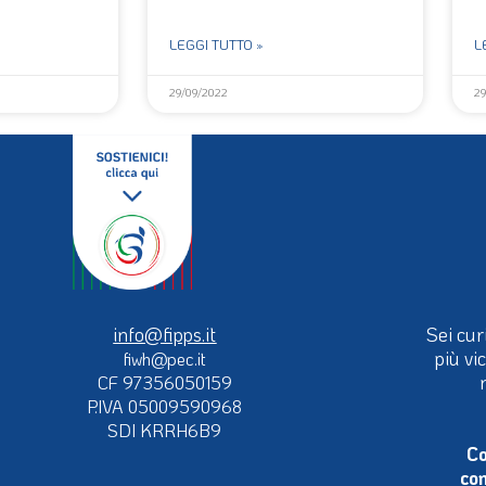
LEGGI TUTTO »
L
29/09/2022
2
info@fipps.it
Sei cur
più vi
fiwh@pec.it
CF 97356050159
P.IVA 05009590968
SDI KRRH6B9
Co
con