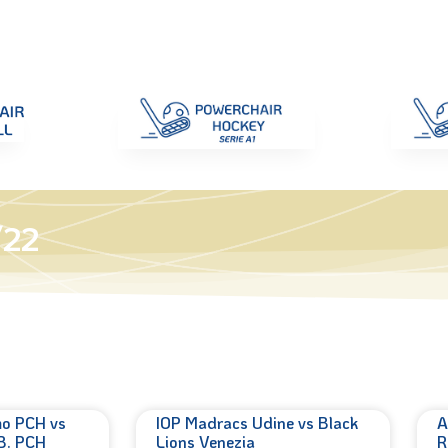
di Gara
Giustizia
Nazionali
ENC 2025
Promozione e Pro
/22
mo PCH vs
IOP Madracs Udine vs Black
A
.B. PCH
Lions Venezia
R