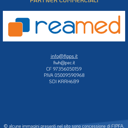
info@fipps.it
fiwh@pec.it
CF 97356050159
P.IVA 05009590968
SDI KRRH6B9
© alcune immagini presenti nel sito sono concessione di FIPFA,