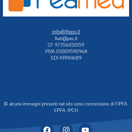
info@fipps.it
fiwh@pec.it
CF 97356050159
P.IVA 05009590968
SDI KRRH6B9
© alcune immagini presenti nel sito sono concessione di FIPFA,
EPFA, IPCH