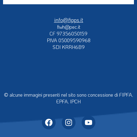
info@fipps.it
fiwh@pec.it
CF 97356050159
P.IVA 05009590968
SDI KRRH6B9
© alcune immagini presenti nel sito sono concessione di FIPFA,
EPFA, IPCH