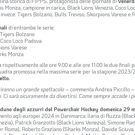
plina storica di FIPPS, protagonista delle giornate di
Venerd
s Monza, campione in carica, Black Lions Venezia, Coco L
 invece: Tigers Bolzano, Bulls Treviso, Skorpions Varese e
nali
di entrambe le serie:
 Tigers Bolzano
 e Coco Loco Padova
pions Varese
arks Monza
a rispettivamente alle ore 9.00 e alle ore 11.00 le due finali p
squadra promossa nella massima serie per la stagione 2023/24
etto.
friranno un grande spettacolo
– commenta Andrea Piccillo –
lto. Ci sarà sicuramente da divertirsi. Come sempre accade i p
aduno degli azzurri del Powerchair Hockey domenica 29 
amento agli europei 2024 in Danimarca: Ilaria di Ruzza (Bla
nezia), Patrick Granzotto (Black Lions Venezia), Simone Ran
 Roma), Roberto Graziano (Sharks Monza), Davide Sciuva 