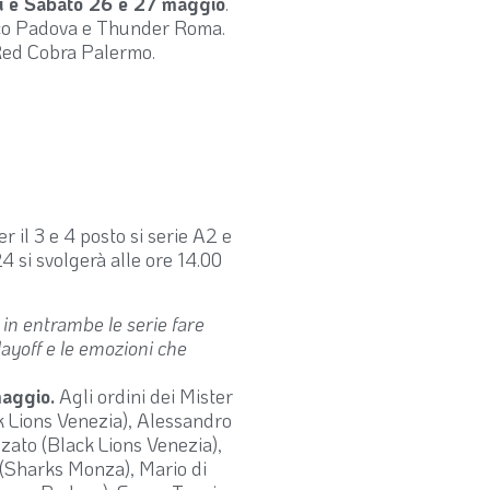
i e Sabato 26 e 27 maggio
.
oco Padova e Thunder Roma.
 Red Cobra Palermo.
er il 3 e 4 posto si serie A2 e
 si svolgerà alle ore 14.00
in entrambe le serie fare
layoff e le emozioni che
maggio.
Agli ordini dei Mister
ck Lions Venezia), Alessandro
zato (Black Lions Venezia),
(Sharks Monza), Mario di