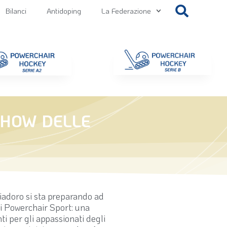
Bilanci
Antidoping
La Federazione
getti
Contatti
Gallery
NEWS FIPPS
Area File
SHOW DELLE
biadoro si sta preparando ad
dei Powerchair Sport: una
 per gli appassionati degli