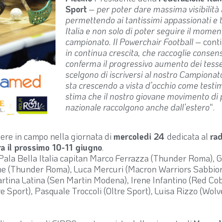
Sport
–
per poter dare massima visibilità 
permettendo ai tantissimi appassionati e t
Italia e non solo di poter seguire il momen
campionato. Il Powerchair Football
– conti
in continua crescita, che raccoglie conse
conferma il progressivo aumento dei tesser
scelgono di iscriversi al nostro Campionato.
sta crescendo a vista d’occhio come testim
stima che il nostro giovane movimento di p
nazionale raccolgono anche dall’estero
“.
ere in campo nella giornata di
mercoledi 24
dedicata al
ra
a il prossimo 10-11 giugno
.
al Pala Bella Italia capitan Marco Ferrazza (Thunder Roma),
ene (Thunder Roma), Luca Mercuri (Macron Warriors Sabbio
rtina Latina (Sen Martin Modena), Irene Infantino (Red Cob
e Sport), Pasquale Troccoli (Oltre Sport), Luisa Rizzo (Wol