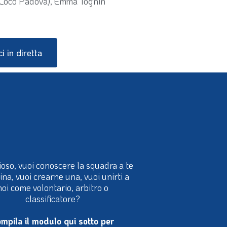
 Loco Padova), Emma Tognin
i in diretta
ioso, vuoi conoscere la squadra a te
cina, vuoi crearne una, vuoi unirti a
noi come volontario, arbitro o
classificatore?
mpila il modulo qui sotto per