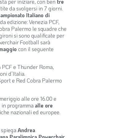
sta per iniziare, con ben
tre
ite da svolgersi in 7 giorni.
ampionato Italiano di
da edizione: Venezia PCF,
obra Palermo le squadre che
ironi si sono qualificate per
werchair Football sarà
 maggio
con il seguente
zia PCF e Thunder Roma,
ni d’Italia.
e Sport e Red Cobra Palermo
meriggio alle ore 16.00 e
ta, in programma
alle ore
tiche nazionali ed europee.
 spiega
Andrea
iana Paralimpica Powerchair