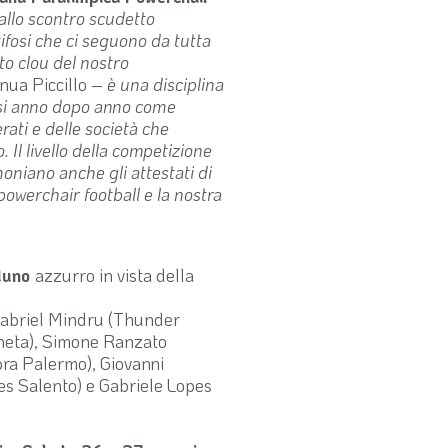
allo scontro scudetto
ifosi che ci seguono da tutta
to clou del nostro
nua Piccillo –
è una disciplina
nsi anno dopo anno come
ati e delle società che
 Il livello della competizione
oniano anche gli attestati di
owerchair football e la nostra
duno
azzurro in vista della
 Gabriel Mindru (Thunder
neta), Simone Ranzato
ra Palermo), Giovanni
ves Salento) e Gabriele Lopes