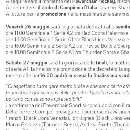
A seguire sarà il momento del
Powerchair Hockey
, disci
A contendersi il
titolo di Campioni d’Italia
saranno: Shark
A lottare per la
promozione
nella massima serie saranno
Venerdi 26 maggio
sarà la giornata dedicata alle
semifi
ore 11.00 Semifinale 1 Serie A2 tra Red Cobra Palermo e
ore 14.00 Semifinale 1 Serie A1 tra Black Lions Venezia
ore 16.00 Semifinale 2 Serie A2 tra Treviso Bulls e Skor
ore 18.00 Semifinale 2 Serie A1 tra Thunder Roma e Sh
Sabato 27 maggio
sarà la giornata delle
finali
, la mattin
di serie A1, la finalissima promozione che decreterà la 
mentre alle par
16.00 andrà in scena la finalissima scud
“
Ci aspettano tutte gare molto tirate e che sono certo of
pronostici è quasi impossibile, perchè il livello è molto a
portano con se sono imprevedibili.
“
La settimana dei Powerchair Sport si concluderà con il
r
Della Torre e Corò per proseguire il percorso di avvicin
Franzò (Black Lions Venezia), Ion Jignea (Black Lions Ve
Marco Ferrazza (Thunder Roma), Andrea Faieta (Thunder