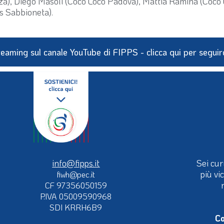
a), Diego Masoli (Coco Loco Padova), Mattia Ramina (Coco
s Sabbioneta).
eaming sul canale YouTube di FIPPS - clicca qui per seguirc
info@fipps.it
Sei cur
più vi
fiwh@pec.it
CF 97356050159
P.IVA 05009590968
SDI KRRH6B9
Co