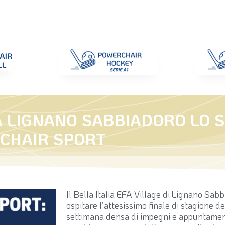
di Gara
Giustizia
Nazionali
ENC 2025
Promozione e Pro
 A LIGNANO SABBIADORO LO 
RCHAIR SPORT
Il Bella Italia EFA Village di Lignano Sab
ospitare l’attesissimo finale di stagione 
settimana densa di impegni e appuntamenti