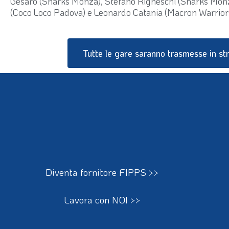
Gesaro (Sharks Monza), Stefano Righeschi (Sharks Monz
(Coco Loco Padova) e Leonardo Catania (Macron Warrior
Tutte le gare saranno trasmesse in str
Diventa fornitore FIPPS >>
Lavora con NOI >>