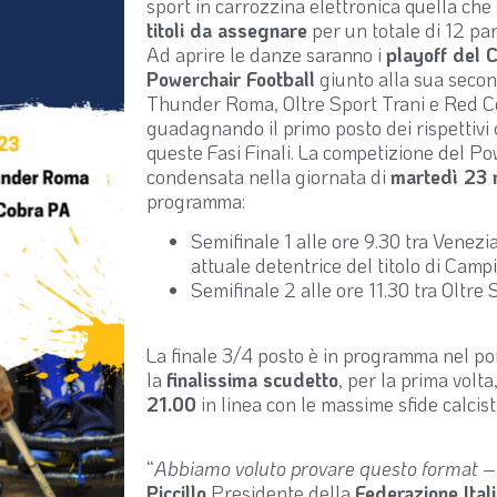
sport in carrozzina elettronica quella che 
titoli da assegnare
per un totale di 12 part
Ad aprire le danze saranno i
playoff del C
Powerchair Football
giunto alla sua secon
Thunder Roma, Oltre Sport Trani e Red C
guadagnando il primo posto dei rispettivi g
queste Fasi Finali. La competizione del Po
condensata nella giornata di
martedì 23
programma:
Semifinale 1 alle ore 9.30 tra Vene
attuale detentrice del titolo di Campio
Semifinale 2 alle ore 11.30 tra Oltr
La finale 3/4 posto è in programma nel po
la
finalissima scudetto
, per la prima vol
21.00
in linea con le massime sfide calcis
“
Abbiamo voluto provare questo format
–
Piccillo
Presidente della
Federazione Ital