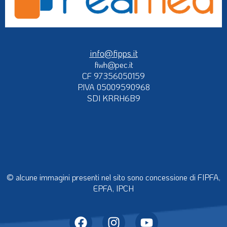
info@fipps.it
fiwh@pec.it
CF 97356050159
P.IVA 05009590968
SDI KRRH6B9
© alcune immagini presenti nel sito sono concessione di FIPFA,
EPFA, IPCH