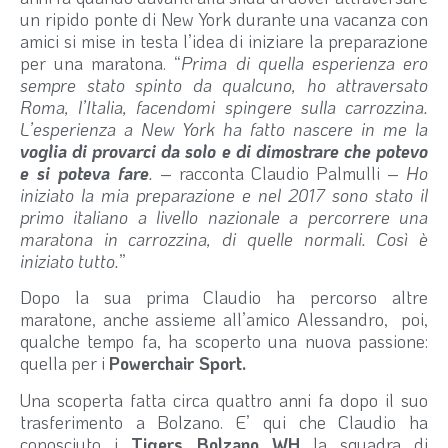
un ripido ponte di New York durante una vacanza con
amici si mise in testa l’idea di iniziare la preparazione
per una maratona. “
Prima di quella esperienza ero
sempre stato spinto da qualcuno, ho attraversato
Roma, l’Italia, facendomi spingere sulla carrozzina.
L’esperienza a New York ha fatto nascere in me la
voglia di provarci da solo e di dimostrare che potevo
e si poteva fare
.
– racconta Claudio Palmulli –
Ho
iniziato la mia preparazione e nel 2017 sono stato il
primo italiano a livello nazionale a percorrere una
maratona in carrozzina, di quelle normali. Così è
iniziato tutto.
”
Dopo la sua prima Claudio ha percorso altre
maratone, anche assieme all’amico Alessandro, poi,
qualche tempo fa, ha scoperto una nuova passione:
quella per i
Powerchair Sport.
Una scoperta fatta circa quattro anni fa dopo il suo
trasferimento a Bolzano. E’ qui che Claudio ha
conosciuto i
Tigers Bolzano WH
la squadra di