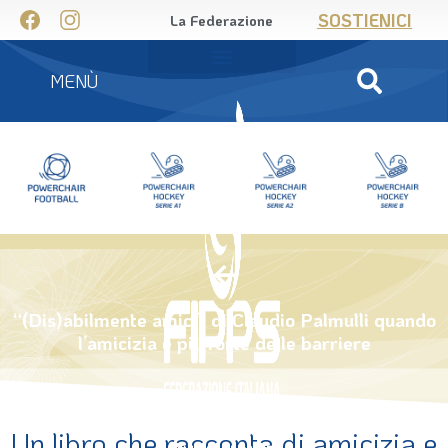
SOSTIENICI
La Federazione
MENÙ
“(Dis)abilmente amici” di Claudio Palmulli quando
l’amicizia è più forte delle barriere
Un libro che racconta di amicizia e