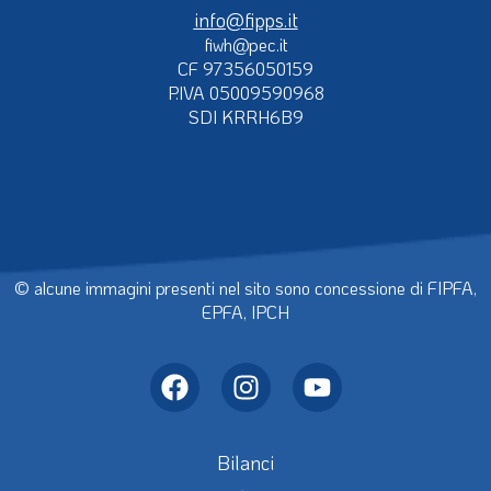
info@fipps.it
fiwh@pec.it
CF 97356050159
P.IVA 05009590968
SDI KRRH6B9
© alcune immagini presenti nel sito sono concessione di FIPFA,
EPFA, IPCH
Bilanci