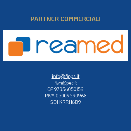
PARTNER COMMERCIALI
info@fipps.it
fiwh@pec.it
CF 97356050159
P.IVA 05009590968
SDI KRRH6B9