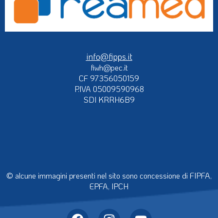
info@fipps.it
fiwh@pec.it
CF 97356050159
P.IVA 05009590968
SDI KRRH6B9
© alcune immagini presenti nel sito sono concessione di FIPFA,
EPFA, IPCH