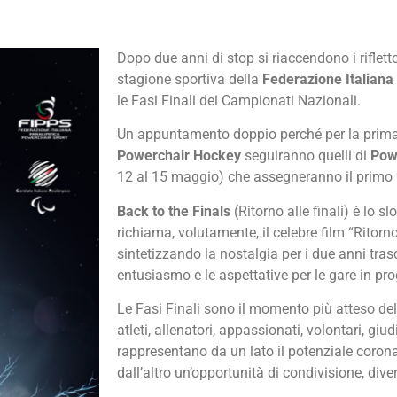
Dopo due anni di stop si riaccendono i rifletto
stagione sportiva della
Federazione Italiana
le Fasi Finali dei Campionati Nazionali.
Un appuntamento doppio perché per la prima 
Powerchair Hockey
seguiranno quelli di
Pow
12 al 15 maggio) che assegneranno il primo 
Back to the Finals
(Ritorno alle finali) è lo s
richiama, volutamente, il celebre film “Ritorn
sintetizzando la nostalgia per i due anni tras
entusiasmo e le aspettative per le gare in p
Le Fasi Finali sono il momento più atteso dell
atleti, allenatori, appassionati, volontari, giud
rappresentano da un lato il potenziale coron
dall’altro un’opportunità di condivisione, div