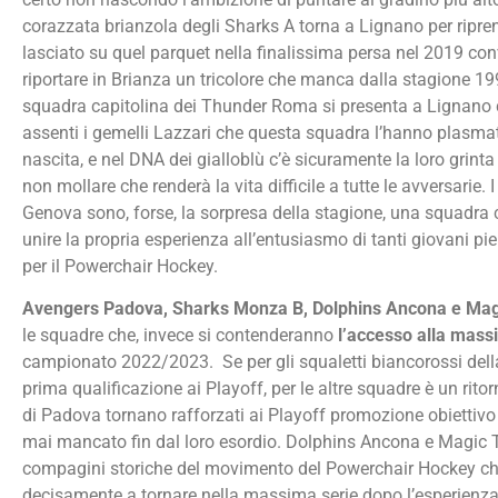
corazzata brianzola degli Sharks A torna a Lignano per ripren
lasciato su quel parquet nella finalissima persa nel 2019 conv
riportare in Brianza un tricolore che manca dalla stagione 1
squadra capitolina dei Thunder Roma si presenta a Lignano 
assenti i gemelli Lazzari che questa squadra l’hanno plasmat
nascita, e nel DNA dei gialloblù c’è sicuramente la loro grinta 
non mollare che renderà la vita difficile a tutte le avversarie. I
Genova sono, forse, la sorpresa della stagione, una squadra
unire la propria esperienza all’entusiasmo di tanti giovani pi
per il Powerchair Hockey.
Avengers Padova, Sharks Monza B, Dolphins Ancona e Mag
le squadre che, invece si contenderanno
l’accesso alla mass
campionato 2022/2023. Se per gli squaletti biancorossi dell
prima qualificazione ai Playoff, per le altre squadre è un rito
di Padova tornano rafforzati ai Playoff promozione obiettivo
mai mancato fin dal loro esordio. Dolphins Ancona e Magic 
compagini storiche del movimento del Powerchair Hockey c
decisamente a tornare nella massima serie dopo l’esperienza 