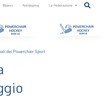
Bilanci
Antidoping
La Federazione
getti
Contatti
Gallery
NEWS FIPPS
Area File
ali dei Powerchair Sport
a
ggio