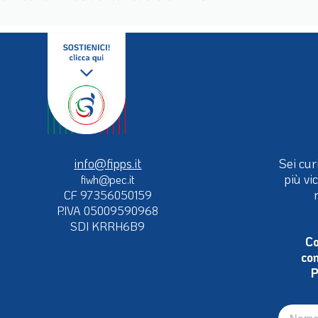
info@fipps.it
Sei cur
più vi
fiwh@pec.it
CF 97356050159
P.IVA 05009590968
SDI KRRH6B9
Co
con
P