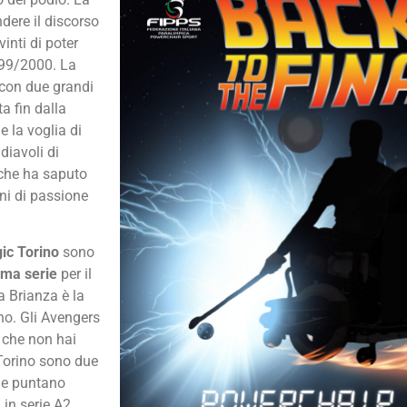
dere il discorso
inti di poter
999/2000. La
con due grandi
a fin dalla
e la voglia di
 diavoli di
 che ha saputo
eni di passione
ic Torino
sono
ima serie
per il
a Brianza è la
rno. Gli Avengers
 che non hai
Torino sono due
he puntano
in serie A2.