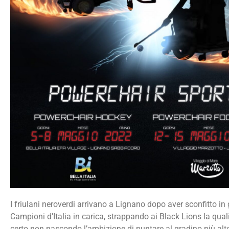
I friulani neroverdi arrivano a Lignano dopo aver sconfitto in 
Campioni d’Italia in carica, strappando ai Black Lions la quali
certo non nascondo l’ambizione di puntare al gradino più alt