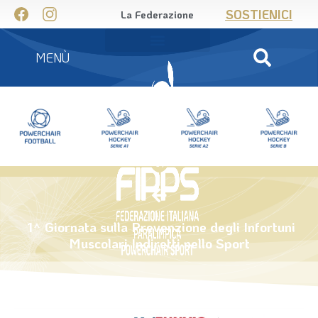
SOSTIENICI
La Federazione
MENÙ
1^ Giornata sulla Prevenzione degli Infortuni
Muscolari Indiretti nello Sport