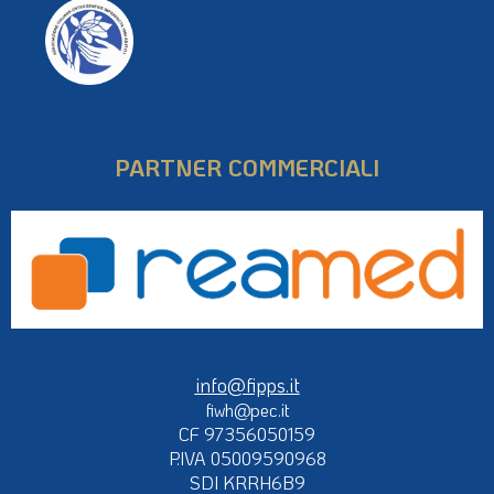
PARTNER COMMERCIALI
info@fipps.it
fiwh@pec.it
CF 97356050159
P.IVA 05009590968
SDI KRRH6B9