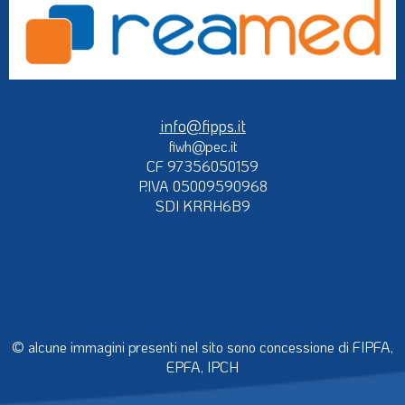
info@fipps.it
fiwh@pec.it
CF 97356050159
P.IVA 05009590968
SDI KRRH6B9
© alcune immagini presenti nel sito sono concessione di FIPFA,
EPFA, IPCH