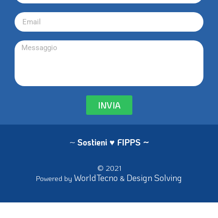
INVIA
~
Sostieni ♥ FIPPS
~
© 2021
WorldTecno
Design Solving
Powered by
&