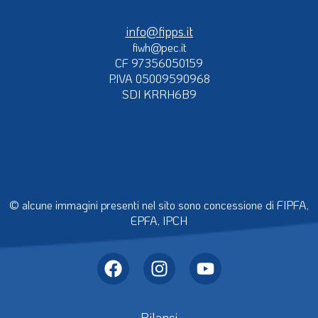
info@fipps.it
fiwh@pec.it
CF 97356050159
P.IVA 05009590968
SDI KRRH6B9
© alcune immagini presenti nel sito sono concessione di FIPFA,
EPFA, IPCH
Bilanci