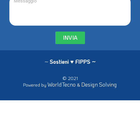
INVIA
~
Sostieni ♥ FIPPS
~
© 2021
WorldTecno
Design Solving
Powered by
&