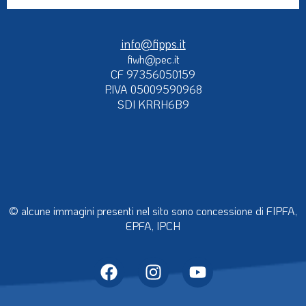
info@fipps.it
fiwh@pec.it
CF 97356050159
P.IVA 05009590968
SDI KRRH6B9
© alcune immagini presenti nel sito sono concessione di FIPFA,
EPFA, IPCH