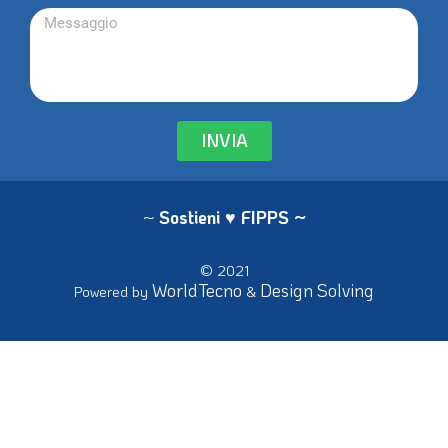
INVIA
~
Sostieni ♥ FIPPS
~
© 2021
WorldTecno
Design Solving
Powered by
&