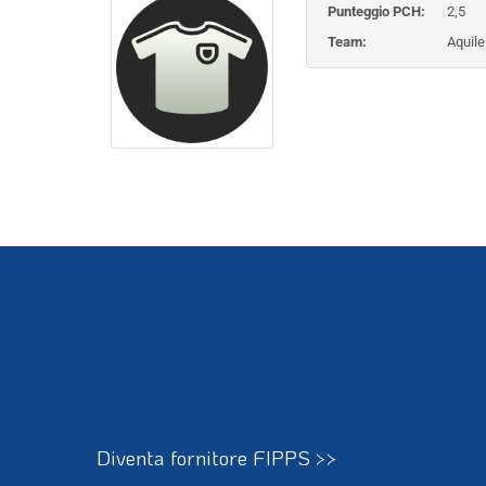
Punteggio PCH:
2,5
Team:
Aquile