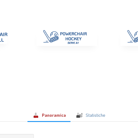
di Gara
Giustizia
Nazionali
ENC 2025
Promozione e Pro
Panoramica
Statistiche