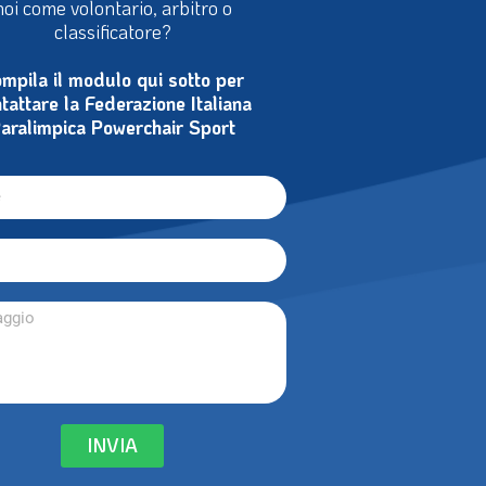
cina, vuoi crearne una, vuoi unirti a
noi come volontario, arbitro o
classificatore?
mpila il modulo qui sotto per
tattare la Federazione Italiana
aralimpica Powerchair Sport
INVIA