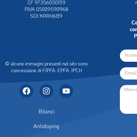
più vi
fiwh@pec.it
CF 97356050159
P.IVA 05009590968
SDI KRRH6B9
Co
con
P
© alcune immagini presenti nel sito sono
concessione di FIPFA, EPFA, IPCH
Bilanci
Antidoping