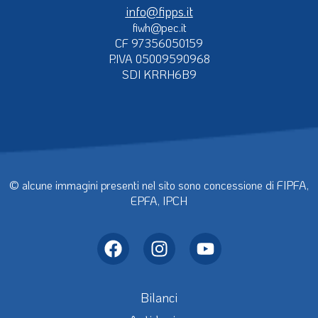
info@fipps.it
fiwh@pec.it
CF 97356050159
P.IVA 05009590968
SDI KRRH6B9
© alcune immagini presenti nel sito sono concessione di FIPFA,
EPFA, IPCH
Bilanci