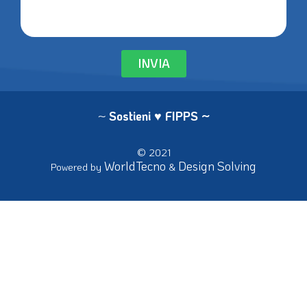
INVIA
~
Sostieni ♥ FIPPS
~
© 2021
WorldTecno
Design Solving
Powered by
&