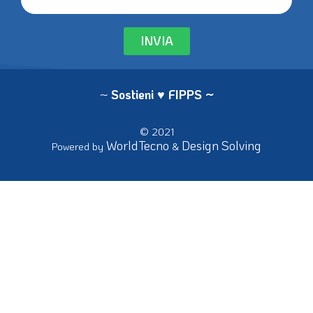
INVIA
~
Sostieni ♥ FIPPS
~
© 2021
WorldTecno
Design Solving
Powered by
&