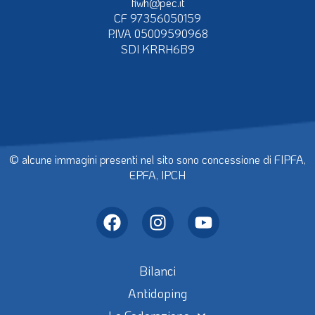
fiwh@pec.it
CF 97356050159
P.IVA 05009590968
SDI KRRH6B9
© alcune immagini presenti nel sito sono concessione di FIPFA,
EPFA, IPCH
Bilanci
Antidoping