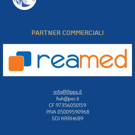
PARTNER COMMERCIALI
info@fipps.it
fiwh@pec.it
CF 97356050159
P.IVA 05009590968
SDI KRRH6B9