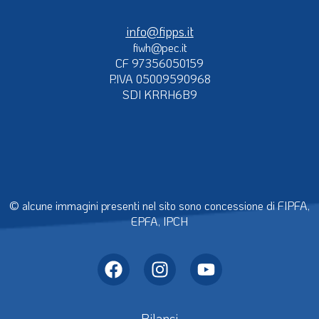
info@fipps.it
fiwh@pec.it
CF 97356050159
P.IVA 05009590968
SDI KRRH6B9
© alcune immagini presenti nel sito sono concessione di FIPFA,
EPFA, IPCH
Bilanci