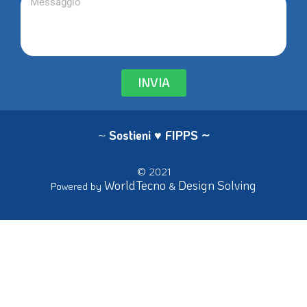
INVIA
~
Sostieni ♥ FIPPS
~
© 2021
WorldTecno
Design Solving
Powered by
&