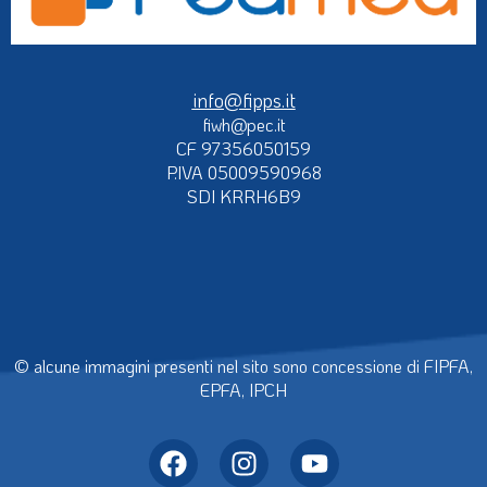
info@fipps.it
fiwh@pec.it
CF 97356050159
P.IVA 05009590968
SDI KRRH6B9
© alcune immagini presenti nel sito sono concessione di FIPFA,
EPFA, IPCH