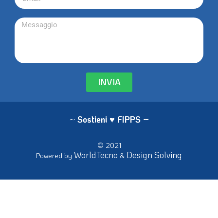
INVIA
~
Sostieni ♥ FIPPS
~
© 2021
WorldTecno
Design Solving
Powered by
&