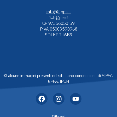
info@fipps.it
fiwh@pec.it
CF 97356050159
P.IVA 05009590968
SDI KRRH6B9
© alcune immagini presenti nel sito sono concessione di FIPFA,
EPFA, IPCH
Bilanci