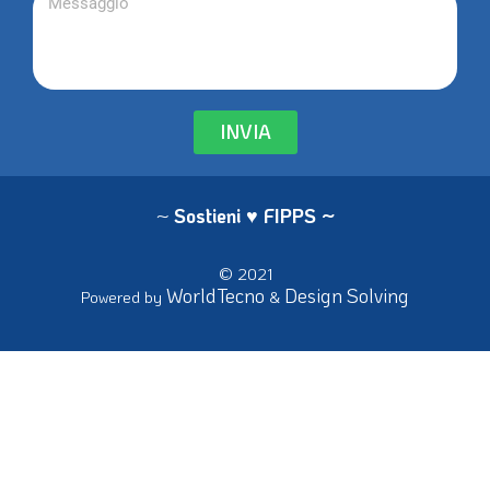
INVIA
~
Sostieni ♥ FIPPS
~
© 2021
WorldTecno
Design Solving
Powered by
&