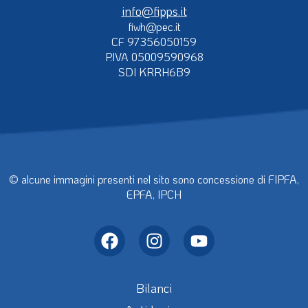
info@fipps.it
fiwh@pec.it
CF 97356050159
P.IVA 05009590968
SDI KRRH6B9
© alcune immagini presenti nel sito sono concessione di FIPFA,
EPFA, IPCH
Bilanci