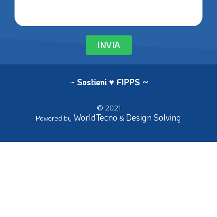
INVIA
~
Sostieni ♥ FIPPS
~
© 2021
WorldTecno
Design Solving
Powered by
&