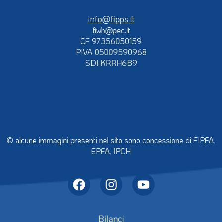
info@fipps.it
fiwh@pec.it
CF 97356050159
P.IVA 05009590968
SDI KRRH6B9
© alcune immagini presenti nel sito sono concessione di FIPFA,
EPFA, IPCH
Bilanci