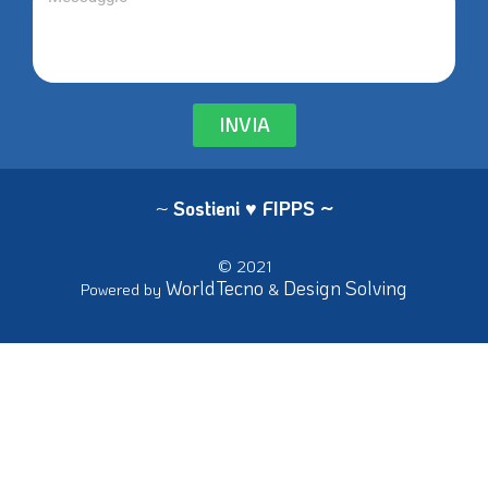
INVIA
~
Sostieni ♥ FIPPS
~
© 2021
WorldTecno
Design Solving
Powered by
&